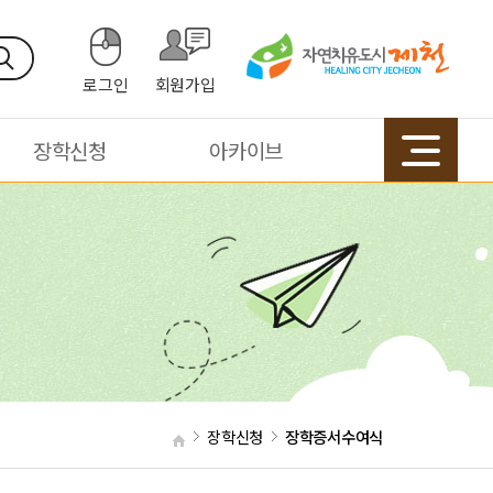
로그인
회원가입
장학신청
아카이브
장학신청
장학증서수여식