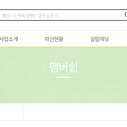
사업소개
자산현황
알림마당
맴버쉽