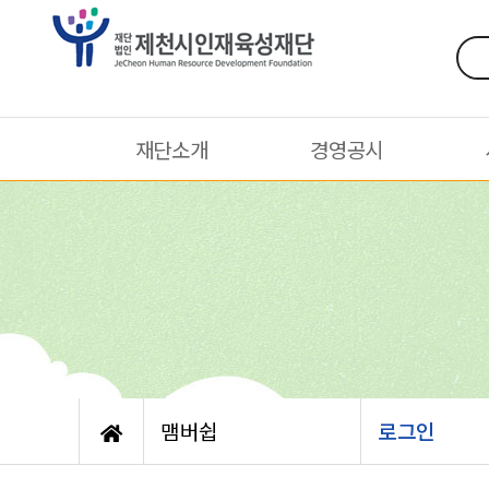
재단소개
경영공시
맴버쉽
로그인